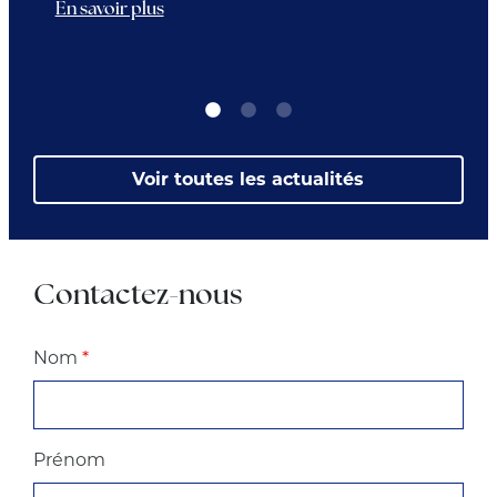
En savoir plus
Tomates Marinées ...
Voir toutes les actualités
Contactez-nous
Nom
*
Prénom