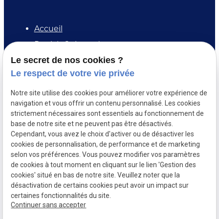
Accueil
Patrick Guignard
Prestations
Le secret de nos cookies ?
Le respect de votre vie privée
Plats chauds et menus
Galerie photos
Notre site utilise des cookies pour améliorer votre expérience de
navigation et vous offrir un contenu personnalisé. Les cookies
Actualités
strictement nécessaires sont essentiels au fonctionnement de
Devis
base de notre site et ne peuvent pas être désactivés.
Cependant, vous avez le choix d'activer ou de désactiver les
Contact
cookies de personnalisation, de performance et de marketing
selon vos préférences. Vous pouvez modifier vos paramètres
de cookies à tout moment en cliquant sur le lien 'Gestion des
Mentions
Politique de
Gestion
Plan
cookies' situé en bas de notre site. Veuillez noter que la
légales
confidentialité
des
du
désactivation de certains cookies peut avoir un impact sur
cookies
site
certaines fonctionnalités du site.
Siret :
53753802700013
Continuer sans accepter